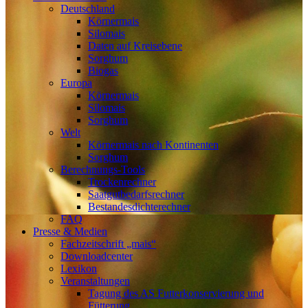
Deutschland
Körnermais
Silomais
Daten auf Kreisebene
Sorghum
Biogas
Europa
Körnermais
Silomais
Sorghum
Welt
Körnermais nach Kontinenten
Sorghum
Berechnungs-Tools
Trockenrechner
Saatgutbedarfsrechner
Bestandesdichterechner
FAQ
Presse & Medien
Fachzeitschrift „mais“
Downloadcenter
Lexikon
Veranstaltungen
Tagung des AS Futterkonservierung und
Fütterung