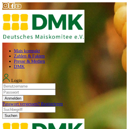
Mais kompakt
Zahlen & Fakten
Presse & Medien
DMK
Login
Anmelden
Passwort vergessen?
Registrieren
Suchen