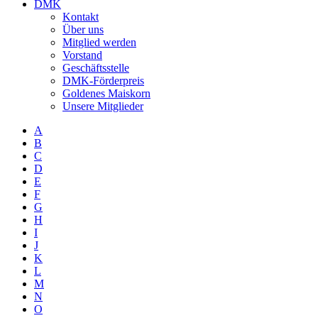
DMK
Kontakt
Über uns
Mitglied werden
Vorstand
Geschäftsstelle
DMK-Förderpreis
Goldenes Maiskorn
Unsere Mitglieder
A
B
C
D
E
F
G
H
I
J
K
L
M
N
O