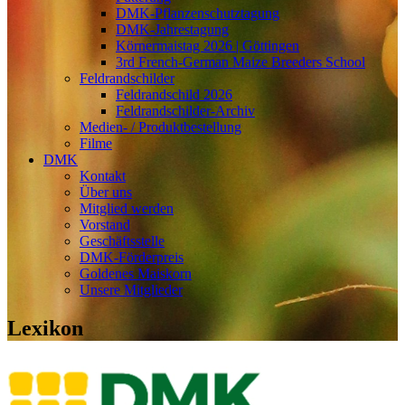
DMK-Pflanzenschutztagung
DMK-Jahrestagung
Körnermaistag 2026 | Göttingen
3rd French-German Maize Breeders School
Feldrandschilder
Feldrandschild 2026
Feldrandschilder-Archiv
Medien- / Produktbestellung
Filme
DMK
Kontakt
Über uns
Mitglied werden
Vorstand
Geschäftsstelle
DMK-Förderpreis
Goldenes Maiskorn
Unsere Mitglieder
Lexikon