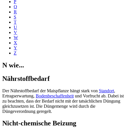
P
Q
R
S
T
U
V
W
X
Y
Z
N wie...
Nährstoffbedarf
Der Nährstoffbedarf der Maispflanze hängt stark von
Standort
,
Ertragserwartung,
Bodenbeschaffenheit
und Vorfrucht ab. Dabei ist
zu beachten, dass der Bedarf nicht mit der tatsächlichen Düngung
gleichzusetzen ist. Die Düngemenge wird durch die
Düngeverordnung geregelt.
Nicht-chemische Beizung