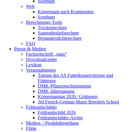
Sorghum
Welt
Körnermais nach Kontinenten
Sorghum
Berechnungs-Tools
Trockenrechner
Saatgutbedarfsrechner
Bestandesdichterechner
FAQ
Presse & Medien
Fachzeitschrift „mais“
Downloadcenter
Lexikon
Veranstaltungen
Tagung des AS Futterkonservierung und
Fütterung
DMK-Pflanzenschutztagung
DMK-Jahrestagung
Körnermaistag 2026 | Göttingen
3rd French-German Maize Breeders School
Feldrandschilder
Feldrandschild 2026
Feldrandschilder-Archiv
Medien- / Produktbestellung
Filme