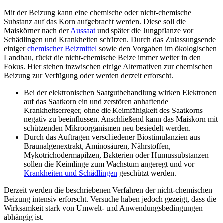
Mit der Beizung kann eine chemische oder nicht-chemische
Substanz auf das Korn aufgebracht werden. Diese soll die
Maiskörner nach der
Aussaat
und später die Jungpflanze vor
Schädlingen und Krankheiten schützen. Durch das Zulassungsende
einiger
chemischer Beizmittel
sowie den Vorgaben im ökologischen
Landbau, rückt die nicht-chemische Beize immer weiter in den
Fokus. Hier stehen inzwischen einige Alternativen zur chemischen
Beizung zur Verfügung oder werden derzeit erforscht.
Bei der elektronischen Saatgutbehandlung wirken Elektronen
auf das Saatkorn ein und zerstören anhaftende
Krankheitserreger, ohne die Keimfähigkeit des Saatkorns
negativ zu beeinflussen. Anschließend kann das Maiskorn mit
schützenden Mikroorganismen neu besiedelt werden.
Durch das Auftragen verschiedener Biostimulanzien aus
Braunalgenextrakt, Aminosäuren, Nährstoffen,
Mykotrichodermapilzen, Bakterien oder Humussubstanzen
sollen die Keimlinge zum Wachstum angeregt und vor
Krankheiten und Schädlingen
geschützt werden.
Derzeit werden die beschriebenen Verfahren der nicht-chemischen
Beizung intensiv erforscht. Versuche haben jedoch gezeigt, dass die
Wirksamkeit stark von Umwelt- und Anwendungsbedingungen
abhängig ist.