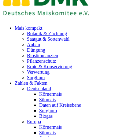
Mais kompakt
Botanik & Züchtung
Saatgut & Sortenwahl
Anbau
Düngung
Biostimulanzien
Pflanzenschutz
Ernte & Konservierung
Verwertung
Sorghum
Zahlen & Fakten
Deutschland
Körnermais
Silomais
Daten auf Kreisebene
Sorghum
Biogas
Europa
Körnermais
Silomais