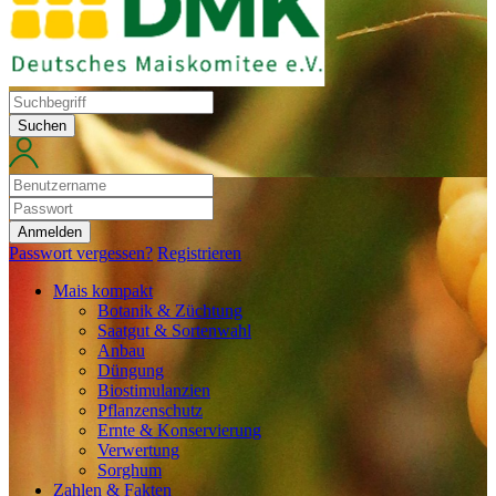
Suchen
Anmelden
Passwort vergessen?
Registrieren
Mais kompakt
Botanik & Züchtung
Saatgut & Sortenwahl
Anbau
Düngung
Biostimulanzien
Pflanzenschutz
Ernte & Konservierung
Verwertung
Sorghum
Zahlen & Fakten