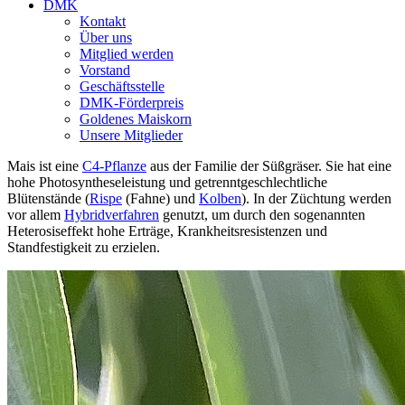
DMK
Kontakt
Über uns
Mitglied werden
Vorstand
Geschäftsstelle
DMK-Förderpreis
Goldenes Maiskorn
Unsere Mitglieder
Mais ist eine
C4-Pflanze
aus der Familie der Süßgräser. Sie hat eine
hohe Photosyntheseleistung und getrenntgeschlechtliche
Blütenstände (
Rispe
(Fahne) und
Kolben
). In der Züchtung werden
vor allem
Hybridverfahren
genutzt, um durch den sogenannten
Heterosiseffekt hohe Erträge, Krankheitsresistenzen und
Standfestigkeit zu erzielen.