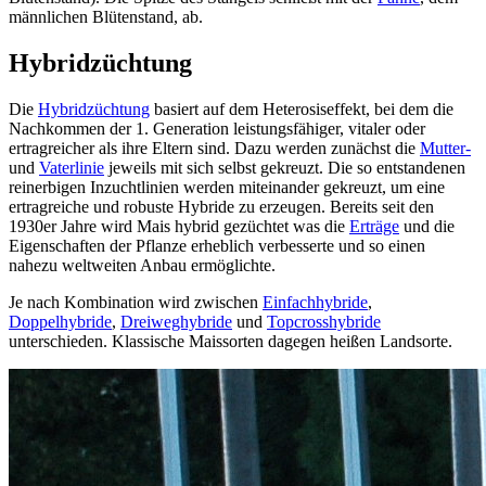
männlichen Blütenstand, ab.
Hybridzüchtung
Die
Hybridzüchtung
basiert auf dem Heterosiseffekt, bei dem die
Nachkommen der 1. Generation leistungsfähiger, vitaler oder
ertragreicher als ihre Eltern sind. Dazu werden zunächst die
Mutter-
und
Vaterlinie
jeweils mit sich selbst gekreuzt. Die so entstandenen
reinerbigen Inzuchtlinien werden miteinander gekreuzt, um eine
ertragreiche und robuste Hybride zu erzeugen. Bereits seit den
1930er Jahre wird Mais hybrid gezüchtet was die
Erträge
und die
Eigenschaften der Pflanze erheblich verbesserte und so einen
nahezu weltweiten Anbau ermöglichte.
Je nach Kombination wird zwischen
Einfachhybride
,
Doppelhybride
,
Dreiweghybride
und
Topcrosshybride
unterschieden. Klassische Maissorten dagegen heißen Landsorte.