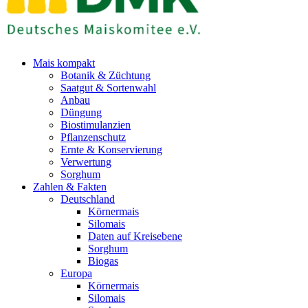
Mais kompakt
Botanik & Züchtung
Saatgut & Sortenwahl
Anbau
Düngung
Biostimulanzien
Pflanzenschutz
Ernte & Konservierung
Verwertung
Sorghum
Zahlen & Fakten
Deutschland
Körnermais
Silomais
Daten auf Kreisebene
Sorghum
Biogas
Europa
Körnermais
Silomais