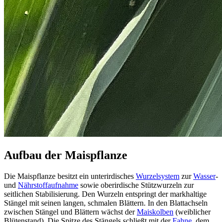
Aufbau der Maispflanze
Die Maispflanze besitzt ein unterirdisches
Wurzelsystem
zur
Wasser
-
und
Nährstoffaufnahme
sowie oberirdische Stützwurzeln zur
seitlichen Stabilisierung. Den Wurzeln entspringt der markhaltige
Stängel mit seinen langen, schmalen Blättern. In den Blattachseln
zwischen Stängel und Blättern wächst der
Maiskolben
(weiblicher
Blütenstand). Die Spitze des Stängels schließt mit der
Fahne
, dem