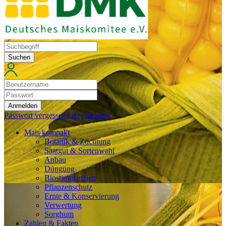
Suchen
Anmelden
Passwort vergessen?
Registrieren
Mais kompakt
Botanik & Züchtung
Saatgut & Sortenwahl
Anbau
Düngung
Biostimulanzien
Pflanzenschutz
Ernte & Konservierung
Verwertung
Sorghum
Zahlen & Fakten