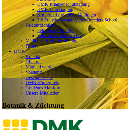
DMK-Pflanzenschutztagung
DMK-Jahrestagung
Körnermaistag 2026 | Göttingen
3rd French-German Maize Breeders School
Feldrandschilder
Feldrandschild 2026
Feldrandschilder-Archiv
Medien- / Produktbestellung
Filme
DMK
Kontakt
Über uns
Mitglied werden
Vorstand
Geschäftsstelle
DMK-Förderpreis
Goldenes Maiskorn
Unsere Mitglieder
Botanik & Züchtung