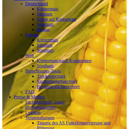
Deutschland
Körnermais
Silomais
Daten auf Kreisebene
Sorghum
Biogas
Europa
Körnermais
Silomais
Sorghum
Welt
Körnermais nach Kontinenten
Sorghum
Berechnungs-Tools
Trockenrechner
Saatgutbedarfsrechner
Bestandesdichterechner
FAQ
Presse & Medien
Fachzeitschrift „mais“
Downloadcenter
Lexikon
Veranstaltungen
Tagung des AS Futterkonservierung und
Fütterung