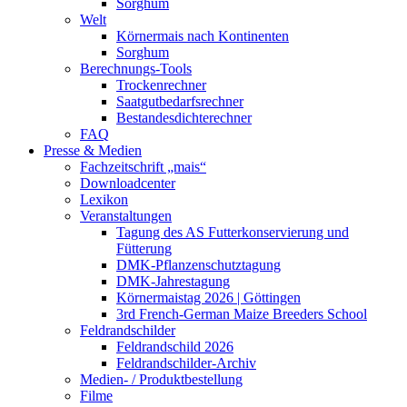
Sorghum
Welt
Körnermais nach Kontinenten
Sorghum
Berechnungs-Tools
Trockenrechner
Saatgutbedarfsrechner
Bestandesdichterechner
FAQ
Presse & Medien
Fachzeitschrift „mais“
Downloadcenter
Lexikon
Veranstaltungen
Tagung des AS Futterkonservierung und
Fütterung
DMK-Pflanzenschutztagung
DMK-Jahrestagung
Körnermaistag 2026 | Göttingen
3rd French-German Maize Breeders School
Feldrandschilder
Feldrandschild 2026
Feldrandschilder-Archiv
Medien- / Produktbestellung
Filme