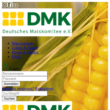
Mais kompakt
Zahlen & Fakten
Presse & Medien
DMK
Login
Anmelden
Passwort vergessen?
Registrieren
Suchen