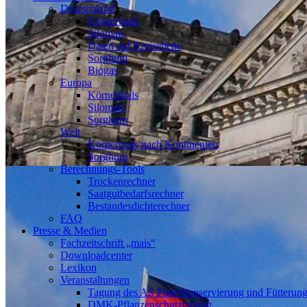
Deutschland
Körnermais
Silomais
Daten auf Kreisebene
Sorghum
Biogas
Europa
Körnermais
Silomais
Sorghum
Welt
Körnermais nach Kontinenten
Sorghum
Berechnungs-Tools
Trockenrechner
Saatgutbedarfsrechner
Bestandesdichterechner
FAQ
Presse & Medien
Fachzeitschrift „mais“
Downloadcenter
Lexikon
Veranstaltungen
Tagung des AS Futterkonservierung und Fütterun
DMK-Pflanzenschutztagung