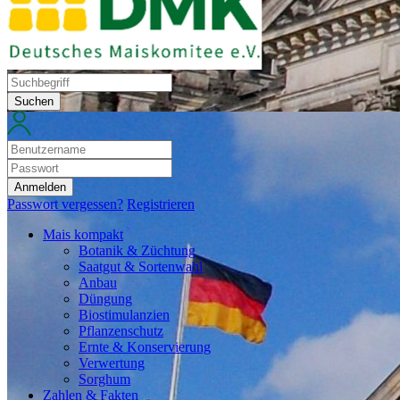
Suchen
Anmelden
Passwort vergessen?
Registrieren
Mais kompakt
Botanik & Züchtung
Saatgut & Sortenwahl
Anbau
Düngung
Biostimulanzien
Pflanzenschutz
Ernte & Konservierung
Verwertung
Sorghum
Zahlen & Fakten