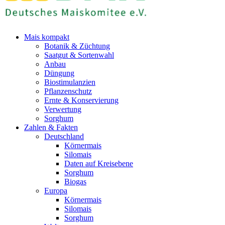
Mais kompakt
Botanik & Züchtung
Saatgut & Sortenwahl
Anbau
Düngung
Biostimulanzien
Pflanzenschutz
Ernte & Konservierung
Verwertung
Sorghum
Zahlen & Fakten
Deutschland
Körnermais
Silomais
Daten auf Kreisebene
Sorghum
Biogas
Europa
Körnermais
Silomais
Sorghum