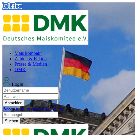
Mais kompakt
Zahlen & Fakten
Presse & Medien
DMK
Login
Anmelden
Passwort vergessen?
Registrieren
Suchen