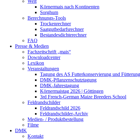
Welt
Körnermais nach Kontinenten
Sorghum
Berechnungs-Tools
Trockenrechner
Saatgutbedarfsrechner
Bestandesdichterechner
FAQ
Presse & Medien
Fachzeitschrift „mais“
Downloadcenter
Lexikon
Veranstaltungen
Tagung des AS Futterkonservierung und Fütterun
DMK-Pflanzenschutztagung
DMK-Jahrestagung
Körnermaistag 2026 | Göttingen
3rd French-German Maize Breeders School
Feldrandschilder
Feldrandschild 2026
Feldrandschilder-Archiv
Medien- / Produktbestellung
Filme
DMK
Kontakt