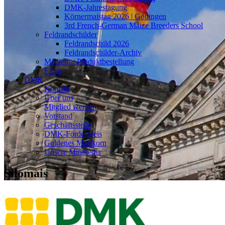
DMK-Jahrestagung
Körnermaistag 2026 | Göttingen
3rd French-German Maize Breeders School
Feldrandschilder
Feldrandschild 2026
Feldrandschilder-Archiv
Medien- / Produktbestellung
Filme
DMK
Kontakt
Über uns
Mitglied werden
Vorstand
Geschäftsstelle
DMK-Förderpreis
Goldenes Maiskorn
Unsere Mitglieder
Silomais