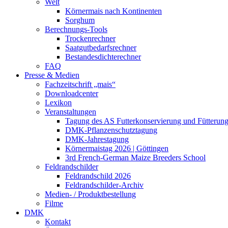
Welt
Körnermais nach Kontinenten
Sorghum
Berechnungs-Tools
Trockenrechner
Saatgutbedarfsrechner
Bestandesdichterechner
FAQ
Presse & Medien
Fachzeitschrift „mais“
Downloadcenter
Lexikon
Veranstaltungen
Tagung des AS Futterkonservierung und Fütterun
DMK-Pflanzenschutztagung
DMK-Jahrestagung
Körnermaistag 2026 | Göttingen
3rd French-German Maize Breeders School
Feldrandschilder
Feldrandschild 2026
Feldrandschilder-Archiv
Medien- / Produktbestellung
Filme
DMK
Kontakt