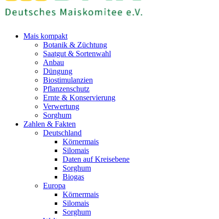
Mais kompakt
Botanik & Züchtung
Saatgut & Sortenwahl
Anbau
Düngung
Biostimulanzien
Pflanzenschutz
Ernte & Konservierung
Verwertung
Sorghum
Zahlen & Fakten
Deutschland
Körnermais
Silomais
Daten auf Kreisebene
Sorghum
Biogas
Europa
Körnermais
Silomais
Sorghum