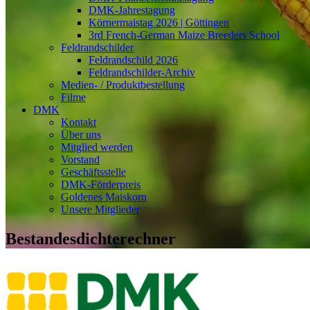
DMK-Jahrestagung
Körnermaistag 2026 | Göttingen
3rd French-German Maize Breeders School
Feldrandschilder
Feldrandschild 2026
Feldrandschilder-Archiv
Medien- / Produktbestellung
Filme
DMK
Kontakt
Über uns
Mitglied werden
Vorstand
Geschäftsstelle
DMK-Förderpreis
Goldenes Maiskorn
Unsere Mitglieder
Bestandesdichterechner