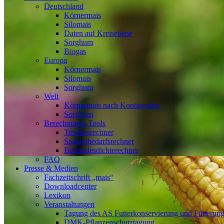
Deutschland
Körnermais
Silomais
Daten auf Kreisebene
Sorghum
Biogas
Europa
Körnermais
Silomais
Sorghum
Welt
Körnermais nach Kontinenten
Sorghum
Berechnungs-Tools
Trockenrechner
Saatgutbedarfsrechner
Bestandesdichterechner
FAQ
Presse & Medien
Fachzeitschrift „mais“
Downloadcenter
Lexikon
Veranstaltungen
Tagung des AS Futterkonservierung und Fütterun
DMK-Pflanzenschutztagung