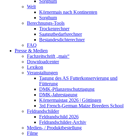
Sorghum
Welt
Körnermais nach Kontinenten
Sorghum
Berechnungs-Tools
Trockenrechner
Saatgutbedarfsrechner
Bestandesdichterechner
FAQ
Presse & Medien
Fachzeitschrift „mais“
Downloadcenter
Lexikon
Veranstaltungen
Tagung des AS Futterkonservierung und
Fütterung
DMK-Pflanzenschutztagung
DMK-Jahrestagung
Körnermaistag 2026 | Göttingen
3rd French-German Maize Breeders School
Feldrandschilder
Feldrandschild 2026
Feldrandschilder-Archiv
Medien- / Produktbestellung
Filme