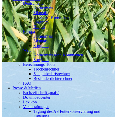
Deutschland
Körnermais
Silomais
Daten auf Kreisebene
Sorghum
Biogas
Europa
Körnermais
Silomais
Sorghum
Welt
Körnermais nach Kontinenten
Sorghum
Berechnungs-Tools
Trockenrechner
Saatgutbedarfsrechner
Bestandesdichterechner
FAQ
Presse & Medien
Fachzeitschrift „mais“
Downloadcenter
Lexikon
Veranstaltungen
Tagung des AS Futterkonservierung und
Fütterung