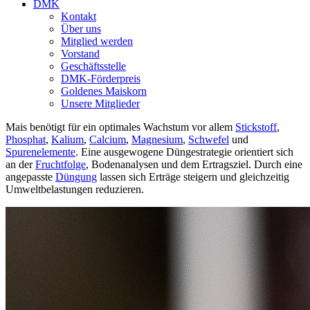
DMK
Kontakt
Über uns
Mitglied werden
Vorstand
Geschäftsstelle
DMK-Förderpreis
Goldenes Maiskorn
Unsere Mitglieder
Mais benötigt für ein optimales Wachstum vor allem
Stickstoff
,
Phosphat
,
Kalium
,
Calcium
,
Magnesium
,
Schwefel
und
Spurenelemente
. Eine ausgewogene Düngestrategie orientiert sich
an der
Fruchtfolge
, Bodenanalysen und dem Ertragsziel. Durch eine
angepasste
Düngung
lassen sich Erträge steigern und gleichzeitig
Umweltbelastungen reduzieren.