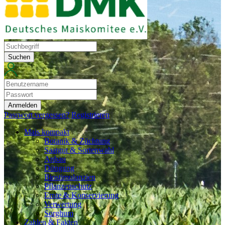
Suchen
Anmelden
Passwort vergessen?
Registrieren
Mais kompakt
Botanik & Züchtung
Saatgut & Sortenwahl
Anbau
Düngung
Biostimulanzien
Pflanzenschutz
Ernte & Konservierung
Verwertung
Sorghum
Zahlen & Fakten