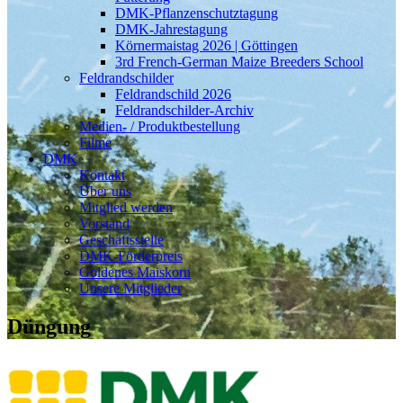
DMK-Pflanzenschutztagung
DMK-Jahrestagung
Körnermaistag 2026 | Göttingen
3rd French-German Maize Breeders School
Feldrandschilder
Feldrandschild 2026
Feldrandschilder-Archiv
Medien- / Produktbestellung
Filme
DMK
Kontakt
Über uns
Mitglied werden
Vorstand
Geschäftsstelle
DMK-Förderpreis
Goldenes Maiskorn
Unsere Mitglieder
Düngung