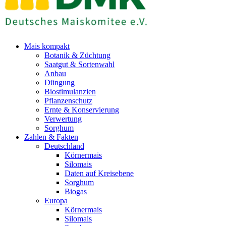
Mais kompakt
Botanik & Züchtung
Saatgut & Sortenwahl
Anbau
Düngung
Biostimulanzien
Pflanzenschutz
Ernte & Konservierung
Verwertung
Sorghum
Zahlen & Fakten
Deutschland
Körnermais
Silomais
Daten auf Kreisebene
Sorghum
Biogas
Europa
Körnermais
Silomais