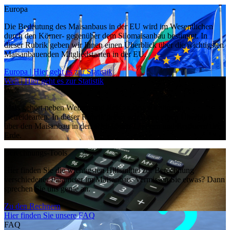
Europa
Die Bedeutung des Maisanbaus in der EU wird im Wesentlichen
durch den Körner- gegenüber dem Silomaisanbau bestimmt. In
dieser Rubrik geben wir Ihnen einen Überblick über die wichtigsten
Maisanbauenden Mitgliedstaaten in der EU.
Europa | Hier geht es zur Statistik
Welt | Hier geht es zur Statistik
Welt
Mais gehört neben Weizen und Reis zu den wichtigsten
Getreidearten. In dieser Rubrik geben wir Ihnen einen Überblick
über den Maisanbau in den wichtigsten Ländern und Regionen der
Erde.
Berechnungs-Tools
Hier finden Sie die wichtigsten Hilfsmittel zur Berechnung
verschiedener Parameter im Maisanbau. Vermissen Sie etwas? Dann
sprechen Sie uns gerne an.
Zu den Rechnern
Hier finden Sie unsere FAQ
FAQ