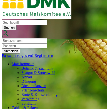
Suchen
Anmelden
Passwort vergessen?
Registrieren
Mais kompakt
Botanik & Züchtung
Saatgut & Sortenwahl
Anbau
Düngung
Biostimulanzien
Pflanzenschutz
Ernte & Konservierung
Verwertung
Sorghum
Zahlen & Fakten