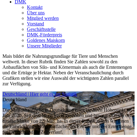
DMK
Kontakt
Über uns
Mitglied werden
Vorstand
Geschäftsstelle
DMK-Förderpreis
Goldenes Maiskorn
Unsere Mitglieder
Mais bildet die Nahrungsgrundlage für Tiere und Menschen
weltweit. In dieser Rubrik finden Sie Zahlen sowohl zu den
Anbauflächen von Silo- und Körnermais als auch die Erntemengen
und die Erträge je Hektar. Neben der Veranschaulichung durch
Grafiken stellen wir eine Auswahl der wichtigsten Zahlen parallel
zur Verfügung.
Deutschland | Hier geht es zur Statistik
Deutschland
Die Maisanbaufläche in Deutschland erreichte ihren Höhepunkt im
Jahr 2020. Seit dem ist sie leicht gesunken und bewegt sich seit dem
um die Marke von 2,5 Mio. ha. In dieser Rubrik zeigen wir Ihnen
die Entwicklung der Anbaufläche, der Erträge und der Erntemenge
für Deutschland im Zeitverlauf.