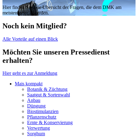
Hier finden Sie eine Übersicht der Fragen, die dem DMK am
meisten gestellt werden.
Noch kein Mitglied?
Alle Vorteile auf einen Blick
Möchten Sie unseren Pressedienst
erhalten?
Hier geht es zur Anmeldung
Mais kompakt
Botanik & Züchtung
Saatgut & Sortenwahl
Anbau
Düngung
Biostimulanzien
Pflanzenschutz
Ernte & Konservierung
Verwertung
Sorghum