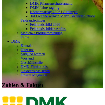
DMK-Pflanzenschutztagung
DMK-Jahrestagung
Körnermaistag 2026 | Göttingen
3rd French-German Maize Breeders School
Feldrandschilder
Feldrandschild 2026
Feldrandschilder-Archiv
Medien- / Produktbestellung
Filme
DMK
Kontakt
Über uns
Mitglied werden
Vorstand
Geschäftsstelle
DMK-Förderpreis
Goldenes Maiskorn
Unsere Mitglieder
Zahlen & Fakten