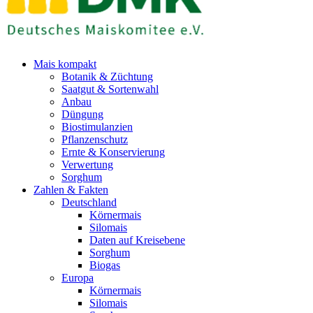
Mais kompakt
Botanik & Züchtung
Saatgut & Sortenwahl
Anbau
Düngung
Biostimulanzien
Pflanzenschutz
Ernte & Konservierung
Verwertung
Sorghum
Zahlen & Fakten
Deutschland
Körnermais
Silomais
Daten auf Kreisebene
Sorghum
Biogas
Europa
Körnermais
Silomais