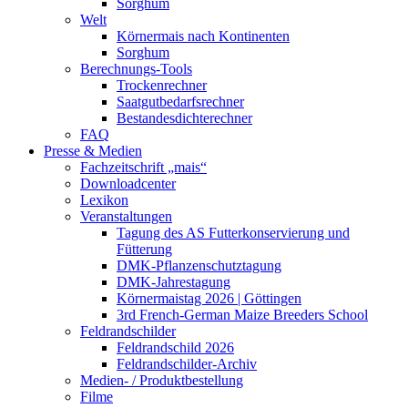
Sorghum
Welt
Körnermais nach Kontinenten
Sorghum
Berechnungs-Tools
Trockenrechner
Saatgutbedarfsrechner
Bestandesdichterechner
FAQ
Presse & Medien
Fachzeitschrift „mais“
Downloadcenter
Lexikon
Veranstaltungen
Tagung des AS Futterkonservierung und
Fütterung
DMK-Pflanzenschutztagung
DMK-Jahrestagung
Körnermaistag 2026 | Göttingen
3rd French-German Maize Breeders School
Feldrandschilder
Feldrandschild 2026
Feldrandschilder-Archiv
Medien- / Produktbestellung
Filme