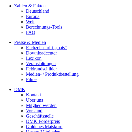
Zahlen & Fakten
Deutschland
Europa
Welt
Berechnungs-Tools
FAQ
Presse & Medien
Fachzeitschrift „mais“
Downloadcenter
Lexikon
Veranstaltungen
Feldrandschilder
Medien- / Produktbestellung
Filme
DMK
Kontakt
Über uns
Mitglied werden
Vorstand
Geschäftsstelle
DMK-Förderpreis
Goldenes Maiskorn
Unsere Mitglieder