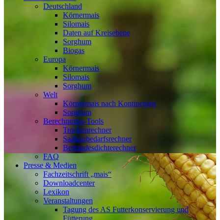
Deutschland
Körnermais
Silomais
Daten auf Kreisebene
Sorghum
Biogas
Europa
Körnermais
Silomais
Sorghum
Welt
Körnermais nach Kontinenten
Sorghum
Berechnungs-Tools
Trockenrechner
Saatgutbedarfsrechner
Bestandesdichterechner
FAQ
Presse & Medien
Fachzeitschrift „mais“
Downloadcenter
Lexikon
Veranstaltungen
Tagung des AS Futterkonservierung und
Fütterung