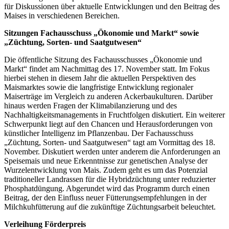
für Diskussionen über aktuelle Entwicklungen und den Beitrag des
Maises in verschiedenen Bereichen.
Sitzungen Fachausschuss „Ökonomie und Markt“ sowie
„Züchtung, Sorten- und Saatgutwesen“
Die öffentliche Sitzung des Fachausschusses „Ökonomie und
Markt“ findet am Nachmittag des 17. November statt. Im Fokus
hierbei stehen in diesem Jahr die aktuellen Perspektiven des
Maismarktes sowie die langfristige Entwicklung regionaler
Maiserträge im Vergleich zu anderen Ackerbaukulturen. Darüber
hinaus werden Fragen der Klimabilanzierung und des
Nachhaltigkeitsmanagements in Fruchtfolgen diskutiert. Ein weiterer
Schwerpunkt liegt auf den Chancen und Herausforderungen von
künstlicher Intelligenz im Pflanzenbau. Der Fachausschuss
„Züchtung, Sorten- und Saatgutwesen“ tagt am Vormittag des 18.
November. Diskutiert werden unter anderem die Anforderungen an
Speisemais und neue Erkenntnisse zur genetischen Analyse der
Wurzelentwicklung von Mais. Zudem geht es um das Potenzial
traditioneller Landrassen für die Hybridzüchtung unter reduzierter
Phosphatdüngung. Abgerundet wird das Programm durch einen
Beitrag, der den Einfluss neuer Fütterungsempfehlungen in der
Milchkuhfütterung auf die zukünftige Züchtungsarbeit beleuchtet.
Verleihung Förderpreis