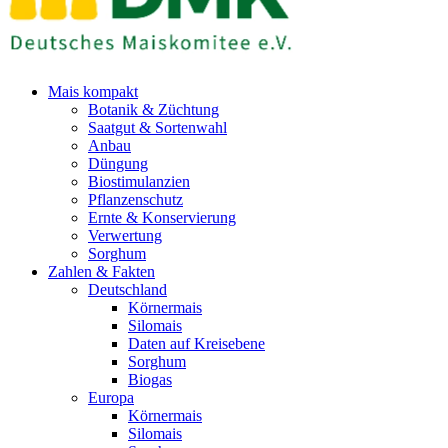
Mais kompakt
Botanik & Züchtung
Saatgut & Sortenwahl
Anbau
Düngung
Biostimulanzien
Pflanzenschutz
Ernte & Konservierung
Verwertung
Sorghum
Zahlen & Fakten
Deutschland
Körnermais
Silomais
Daten auf Kreisebene
Sorghum
Biogas
Europa
Körnermais
Silomais