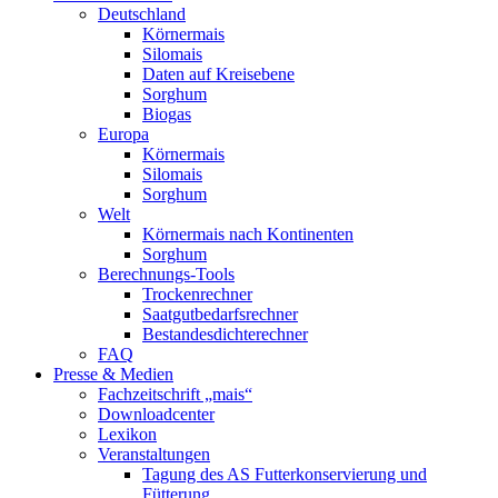
Deutschland
Körnermais
Silomais
Daten auf Kreisebene
Sorghum
Biogas
Europa
Körnermais
Silomais
Sorghum
Welt
Körnermais nach Kontinenten
Sorghum
Berechnungs-Tools
Trockenrechner
Saatgutbedarfsrechner
Bestandesdichterechner
FAQ
Presse & Medien
Fachzeitschrift „mais“
Downloadcenter
Lexikon
Veranstaltungen
Tagung des AS Futterkonservierung und
Fütterung