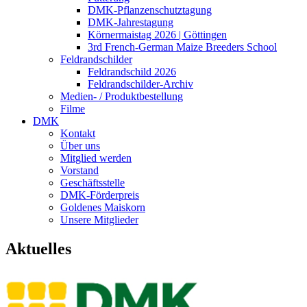
DMK-Pflanzenschutztagung
DMK-Jahrestagung
Körnermaistag 2026 | Göttingen
3rd French-German Maize Breeders School
Feldrandschilder
Feldrandschild 2026
Feldrandschilder-Archiv
Medien- / Produktbestellung
Filme
DMK
Kontakt
Über uns
Mitglied werden
Vorstand
Geschäftsstelle
DMK-Förderpreis
Goldenes Maiskorn
Unsere Mitglieder
Aktuelles