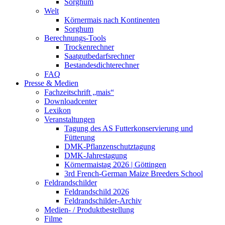
Sorghum
Welt
Körnermais nach Kontinenten
Sorghum
Berechnungs-Tools
Trockenrechner
Saatgutbedarfsrechner
Bestandesdichterechner
FAQ
Presse & Medien
Fachzeitschrift „mais“
Downloadcenter
Lexikon
Veranstaltungen
Tagung des AS Futterkonservierung und
Fütterung
DMK-Pflanzenschutztagung
DMK-Jahrestagung
Körnermaistag 2026 | Göttingen
3rd French-German Maize Breeders School
Feldrandschilder
Feldrandschild 2026
Feldrandschilder-Archiv
Medien- / Produktbestellung
Filme