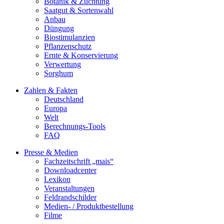
Botanik & Züchtung
Saatgut & Sortenwahl
Anbau
Düngung
Biostimulanzien
Pflanzenschutz
Ernte & Konservierung
Verwertung
Sorghum
Zahlen & Fakten
Deutschland
Europa
Welt
Berechnungs-Tools
FAQ
Presse & Medien
Fachzeitschrift „mais“
Downloadcenter
Lexikon
Veranstaltungen
Feldrandschilder
Medien- / Produktbestellung
Filme