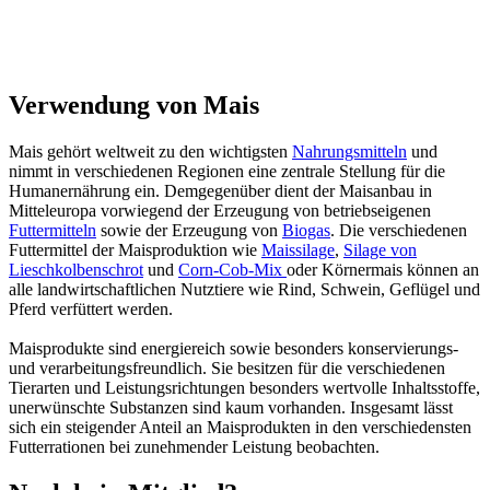
Verwendung von Mais
Mais gehört weltweit zu den wichtigsten
Nahrungsmitteln
und
nimmt in verschiedenen Regionen eine zentrale Stellung für die
Humanernährung ein. Demgegenüber dient der Maisanbau in
Mitteleuropa vorwiegend der Erzeugung von betriebseigenen
Futtermitteln
sowie der Erzeugung von
Biogas
. Die verschiedenen
Futtermittel der Maisproduktion wie
Maissilage
,
Silage von
Lieschkolbenschrot
und
Corn-Cob-Mix
oder Körnermais können an
alle landwirtschaftlichen Nutztiere wie Rind, Schwein, Geflügel und
Pferd verfüttert werden.
Maisprodukte sind energiereich sowie besonders konservierungs-
und verarbeitungsfreundlich. Sie besitzen für die verschiedenen
Tierarten und Leistungsrichtungen besonders wertvolle Inhaltsstoffe,
unerwünschte Substanzen sind kaum vorhanden. Insgesamt lässt
sich ein steigender Anteil an Maisprodukten in den verschiedensten
Futterrationen bei zunehmender Leistung beobachten.