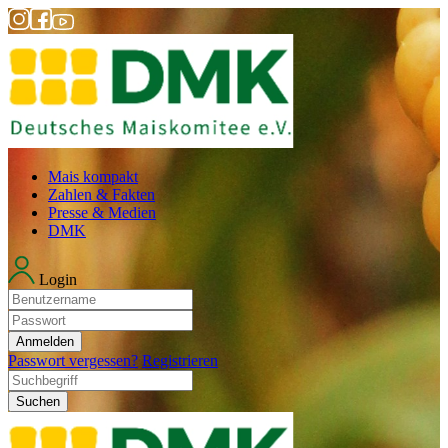
Mais kompakt
Zahlen & Fakten
Presse & Medien
DMK
Login
Anmelden
Passwort vergessen?
Registrieren
Suchen