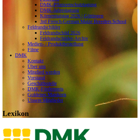
DMK-Pflanzenschutztagung
DMK-Jahrestagung
Körnermaistag 2026 | Göttingen
3rd French-German Maize Breeders School
Feldrandschilder
Feldrandschild 2026
Feldrandschilder-Archiv
Medien- / Produktbestellung
Filme
DMK
Kontakt
Über uns
Mitglied werden
Vorstand
Geschäftsstelle
DMK-Förderpreis
Goldenes Maiskorn
Unsere Mitglieder
Lexikon