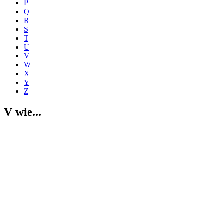
P
Q
R
S
T
U
V
W
X
Y
Z
V wie...