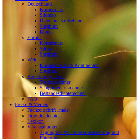
Deutschland
Körnermais
Silomais
Daten auf Kreisebene
Sorghum
Biogas
Europa
Körnermais
Silomais
Sorghum
Welt
Körnermais nach Kontinenten
Sorghum
Berechnungs-Tools
Trockenrechner
Saatgutbedarfsrechner
Bestandesdichterechner
FAQ
Presse & Medien
Fachzeitschrift „mais“
Downloadcenter
Lexikon
Veranstaltungen
Tagung des AS Futterkonservierung und
Fütterung