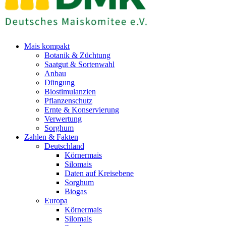
Mais kompakt
Botanik & Züchtung
Saatgut & Sortenwahl
Anbau
Düngung
Biostimulanzien
Pflanzenschutz
Ernte & Konservierung
Verwertung
Sorghum
Zahlen & Fakten
Deutschland
Körnermais
Silomais
Daten auf Kreisebene
Sorghum
Biogas
Europa
Körnermais
Silomais