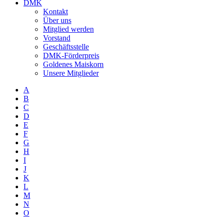
DMK
Kontakt
Über uns
Mitglied werden
Vorstand
Geschäftsstelle
DMK-Förderpreis
Goldenes Maiskorn
Unsere Mitglieder
A
B
C
D
E
F
G
H
I
J
K
L
M
N
O