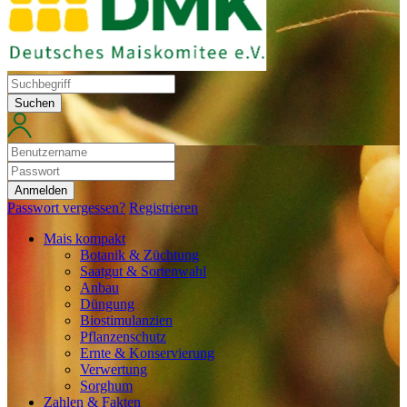
Suchen
Anmelden
Passwort vergessen?
Registrieren
Mais kompakt
Botanik & Züchtung
Saatgut & Sortenwahl
Anbau
Düngung
Biostimulanzien
Pflanzenschutz
Ernte & Konservierung
Verwertung
Sorghum
Zahlen & Fakten