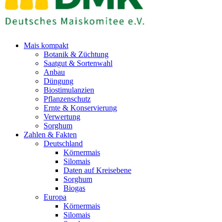
Mais kompakt
Botanik & Züchtung
Saatgut & Sortenwahl
Anbau
Düngung
Biostimulanzien
Pflanzenschutz
Ernte & Konservierung
Verwertung
Sorghum
Zahlen & Fakten
Deutschland
Körnermais
Silomais
Daten auf Kreisebene
Sorghum
Biogas
Europa
Körnermais
Silomais