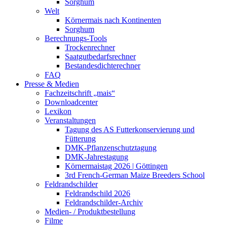
Sorghum
Welt
Körnermais nach Kontinenten
Sorghum
Berechnungs-Tools
Trockenrechner
Saatgutbedarfsrechner
Bestandesdichterechner
FAQ
Presse & Medien
Fachzeitschrift „mais“
Downloadcenter
Lexikon
Veranstaltungen
Tagung des AS Futterkonservierung und
Fütterung
DMK-Pflanzenschutztagung
DMK-Jahrestagung
Körnermaistag 2026 | Göttingen
3rd French-German Maize Breeders School
Feldrandschilder
Feldrandschild 2026
Feldrandschilder-Archiv
Medien- / Produktbestellung
Filme