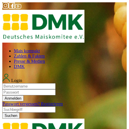
Mais kompakt
Zahlen & Fakten
Presse & Medien
DMK
Login
Anmelden
Passwort vergessen?
Registrieren
Suchen