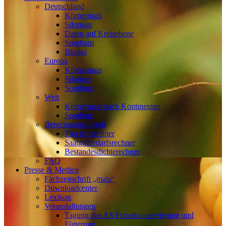
Deutschland
Körnermais
Silomais
Daten auf Kreisebene
Sorghum
Biogas
Europa
Körnermais
Silomais
Sorghum
Welt
Körnermais nach Kontinenten
Sorghum
Berechnungs-Tools
Trockenrechner
Saatgutbedarfsrechner
Bestandesdichterechner
FAQ
Presse & Medien
Fachzeitschrift „mais“
Downloadcenter
Lexikon
Veranstaltungen
Tagung des AS Futterkonservierung und
Fütterung