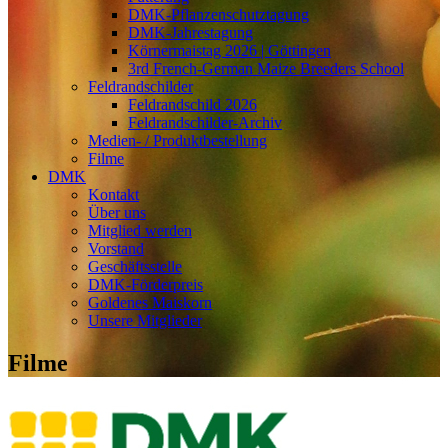
DMK-Pflanzenschutztagung
DMK-Jahrestagung
Körnermaistag 2026 | Göttingen
3rd French-German Maize Breeders School
Feldrandschilder
Feldrandschild 2026
Feldrandschilder-Archiv
Medien- / Produktbestellung
Filme
DMK
Kontakt
Über uns
Mitglied werden
Vorstand
Geschäftsstelle
DMK-Förderpreis
Goldenes Maiskorn
Unsere Mitglieder
Filme