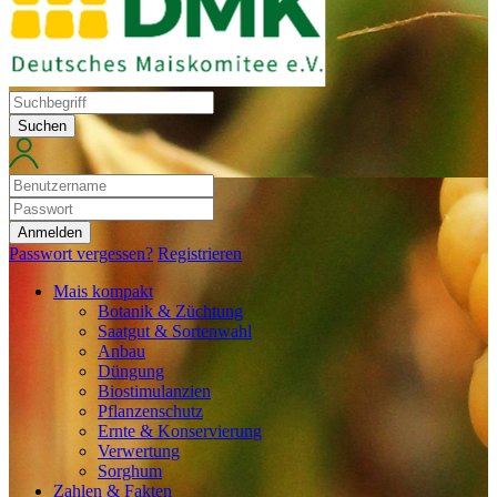
Suchen
Anmelden
Passwort vergessen?
Registrieren
Mais kompakt
Botanik & Züchtung
Saatgut & Sortenwahl
Anbau
Düngung
Biostimulanzien
Pflanzenschutz
Ernte & Konservierung
Verwertung
Sorghum
Zahlen & Fakten