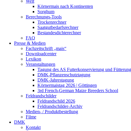
Welt
Körnermais nach Kontinenten
Sorghum
Berechnungs-Tools
Trockenrechner
Saatgutbedarfsrechner
Bestandesdichterechner
FAQ
Presse & Medien
Fachzeitschrift „mais“
Downloadcenter
Lexikon
Veranstaltungen
Tagung des AS Futterkonservierung und Fütterun
DMK-Pflanzenschutztagung
DMK-Jahrestagung
Körnermaistag 2026 | Göttingen
3rd French-German Maize Breeders School
Feldrandschilder
Feldrandschild 2026
Feldrandschilder-Archiv
Medien- / Produktbestellung
Filme
DMK
Kontakt