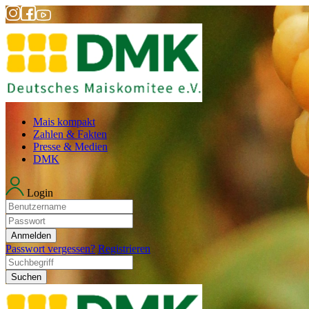
Mais kompakt
Zahlen & Fakten
Presse & Medien
DMK
Login
Anmelden
Passwort vergessen?
Registrieren
Suchen