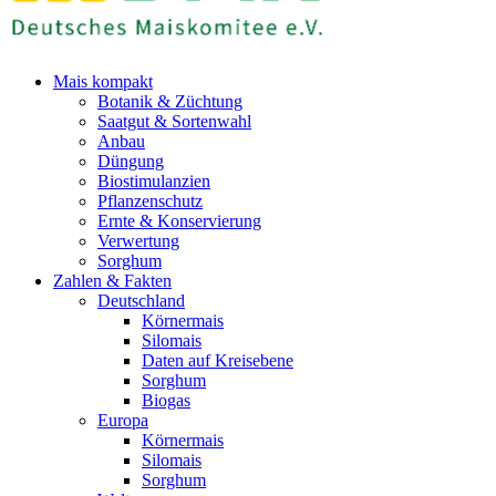
Mais kompakt
Botanik & Züchtung
Saatgut & Sortenwahl
Anbau
Düngung
Biostimulanzien
Pflanzenschutz
Ernte & Konservierung
Verwertung
Sorghum
Zahlen & Fakten
Deutschland
Körnermais
Silomais
Daten auf Kreisebene
Sorghum
Biogas
Europa
Körnermais
Silomais
Sorghum