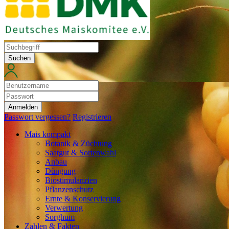
Suchen
Anmelden
Passwort vergessen?
Registrieren
Mais kompakt
Botanik & Züchtung
Saatgut & Sortenwahl
Anbau
Düngung
Biostimulanzien
Pflanzenschutz
Ernte & Konservierung
Verwertung
Sorghum
Zahlen & Fakten