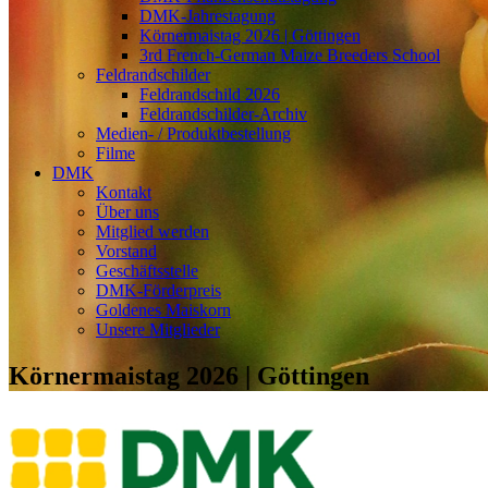
DMK-Jahrestagung
Körnermaistag 2026 | Göttingen
3rd French-German Maize Breeders School
Feldrandschilder
Feldrandschild 2026
Feldrandschilder-Archiv
Medien- / Produktbestellung
Filme
DMK
Kontakt
Über uns
Mitglied werden
Vorstand
Geschäftsstelle
DMK-Förderpreis
Goldenes Maiskorn
Unsere Mitglieder
Körnermaistag 2026 | Göttingen