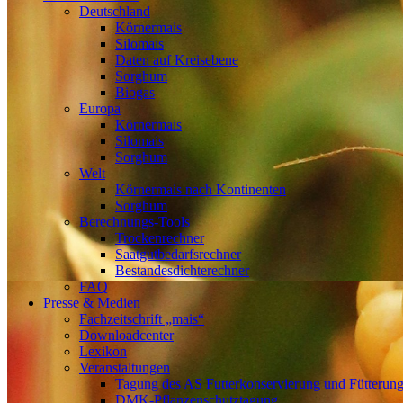
Deutschland
Körnermais
Silomais
Daten auf Kreisebene
Sorghum
Biogas
Europa
Körnermais
Silomais
Sorghum
Welt
Körnermais nach Kontinenten
Sorghum
Berechnungs-Tools
Trockenrechner
Saatgutbedarfsrechner
Bestandesdichterechner
FAQ
Presse & Medien
Fachzeitschrift „mais“
Downloadcenter
Lexikon
Veranstaltungen
Tagung des AS Futterkonservierung und Fütterun
DMK-Pflanzenschutztagung