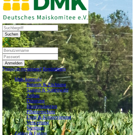
Suchen
Anmelden
Passwort vergessen?
Registrieren
Mais kompakt
Botanik & Züchtung
Saatgut & Sortenwahl
Anbau
Düngung
Biostimulanzien
Pflanzenschutz
Ernte & Konservierung
Verwertung
Sorghum
Zahlen & Fakten