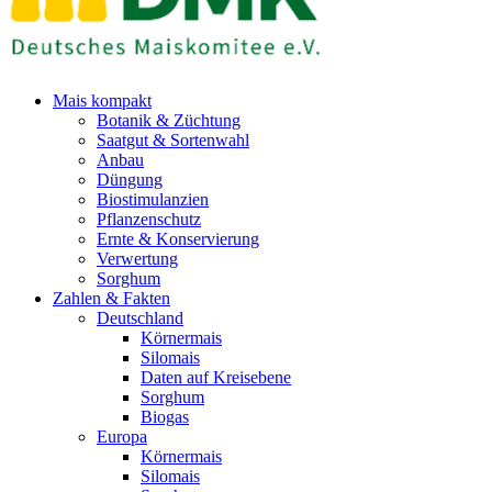
Mais kompakt
Botanik & Züchtung
Saatgut & Sortenwahl
Anbau
Düngung
Biostimulanzien
Pflanzenschutz
Ernte & Konservierung
Verwertung
Sorghum
Zahlen & Fakten
Deutschland
Körnermais
Silomais
Daten auf Kreisebene
Sorghum
Biogas
Europa
Körnermais
Silomais