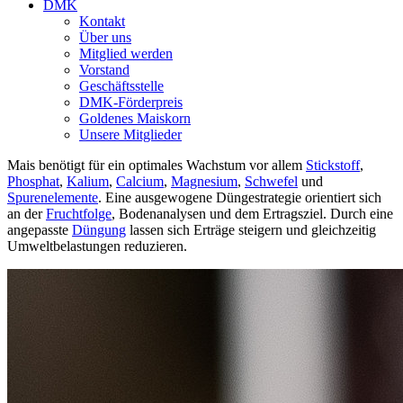
DMK
Kontakt
Über uns
Mitglied werden
Vorstand
Geschäftsstelle
DMK-Förderpreis
Goldenes Maiskorn
Unsere Mitglieder
Mais benötigt für ein optimales Wachstum vor allem
Stickstoff
,
Phosphat
,
Kalium
,
Calcium
,
Magnesium
,
Schwefel
und
Spurenelemente
. Eine ausgewogene Düngestrategie orientiert sich
an der
Fruchtfolge
, Bodenanalysen und dem Ertragsziel. Durch eine
angepasste
Düngung
lassen sich Erträge steigern und gleichzeitig
Umweltbelastungen reduzieren.