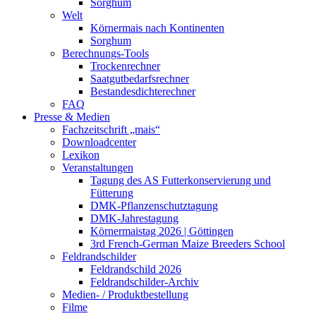
Sorghum
Welt
Körnermais nach Kontinenten
Sorghum
Berechnungs-Tools
Trockenrechner
Saatgutbedarfsrechner
Bestandesdichterechner
FAQ
Presse & Medien
Fachzeitschrift „mais“
Downloadcenter
Lexikon
Veranstaltungen
Tagung des AS Futterkonservierung und
Fütterung
DMK-Pflanzenschutztagung
DMK-Jahrestagung
Körnermaistag 2026 | Göttingen
3rd French-German Maize Breeders School
Feldrandschilder
Feldrandschild 2026
Feldrandschilder-Archiv
Medien- / Produktbestellung
Filme