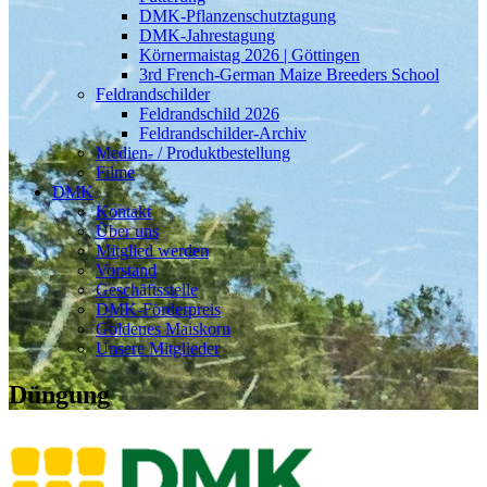
DMK-Pflanzenschutztagung
DMK-Jahrestagung
Körnermaistag 2026 | Göttingen
3rd French-German Maize Breeders School
Feldrandschilder
Feldrandschild 2026
Feldrandschilder-Archiv
Medien- / Produktbestellung
Filme
DMK
Kontakt
Über uns
Mitglied werden
Vorstand
Geschäftsstelle
DMK-Förderpreis
Goldenes Maiskorn
Unsere Mitglieder
Düngung