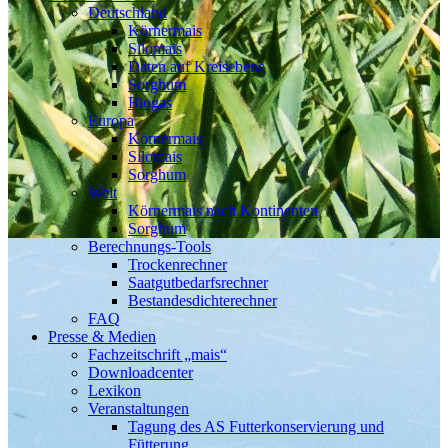
Deutschland
Körnermais
Silomais
Daten auf Kreisebene
Sorghum
Biogas
Europa
Körnermais
Silomais
Sorghum
Welt
Körnermais nach Kontinenten
Sorghum
Berechnungs-Tools
Trockenrechner
Saatgutbedarfsrechner
Bestandesdichterechner
FAQ
Presse & Medien
Fachzeitschrift „mais“
Downloadcenter
Lexikon
Veranstaltungen
Tagung des AS Futterkonservierung und
Fütterung