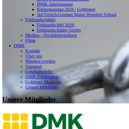
DMK-Jahrestagung
Körnermaistag 2026 | Göttingen
3rd French-German Maize Breeders School
Feldrandschilder
Feldrandschild 2026
Feldrandschilder-Archiv
Medien- / Produktbestellung
Filme
DMK
Kontakt
Über uns
Mitglied werden
Vorstand
Geschäftsstelle
DMK-Förderpreis
Goldenes Maiskorn
Unsere Mitglieder
Unsere Mitglieder