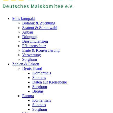
Mais kompakt
Botanik & Züchtung
Saatgut & Sortenwahl
Anbau
Düngung
Biostimulanzien
Pflanzenschutz
Ernte & Konservierung
Verwertung
Sorghum
Zahlen & Fakten
Deutschland
Körnermais
Silomais
Daten auf Kreisebene
Sorghum
Biogas
Europa
Körnermais
Silomais
Sorghum