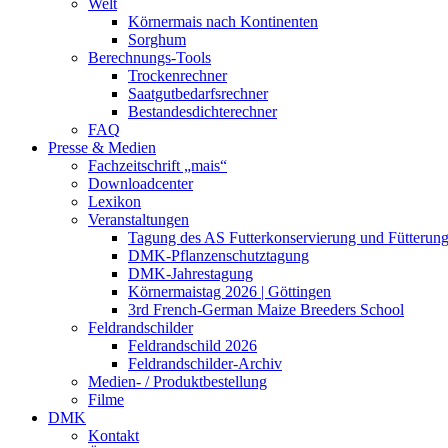
Welt
Körnermais nach Kontinenten
Sorghum
Berechnungs-Tools
Trockenrechner
Saatgutbedarfsrechner
Bestandesdichterechner
FAQ
Presse & Medien
Fachzeitschrift „mais“
Downloadcenter
Lexikon
Veranstaltungen
Tagung des AS Futterkonservierung und Fütterun
DMK-Pflanzenschutztagung
DMK-Jahrestagung
Körnermaistag 2026 | Göttingen
3rd French-German Maize Breeders School
Feldrandschilder
Feldrandschild 2026
Feldrandschilder-Archiv
Medien- / Produktbestellung
Filme
DMK
Kontakt