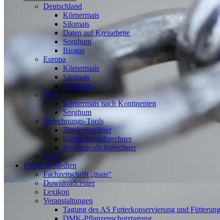
Deutschland
Körnermais
Silomais
Daten auf Kreisebene
Sorghum
Biogas
Europa
Körnermais
Silomais
Sorghum
Welt
Körnermais nach Kontinenten
Sorghum
Berechnungs-Tools
Trockenrechner
Saatgutbedarfsrechner
Bestandesdichterechner
FAQ
Presse & Medien
Fachzeitschrift „mais“
Downloadcenter
Lexikon
Veranstaltungen
Tagung des AS Futterkonservierung und Fütterun
DMK-Pflanzenschutztagung