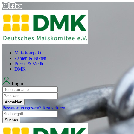
Mais kompakt
Zahlen & Fakten
Presse & Medien
DMK
Login
Anmelden
Passwort vergessen?
Registrieren
Suchen