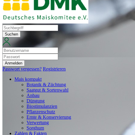
Suchen
Anmelden
Passwort vergessen?
Registrieren
Mais kompakt
Botanik & Züchtung
Saatgut & Sortenwahl
Anbau
Düngung
Biostimulanzien
Pflanzenschutz
Ernte & Konservierung
Verwertung
Sorghum
Zahlen & Fakten