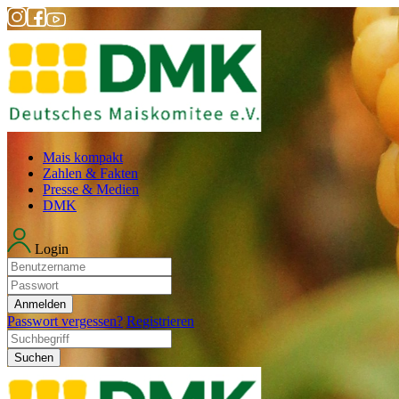
Mais kompakt
Zahlen & Fakten
Presse & Medien
DMK
Login
Anmelden
Passwort vergessen?
Registrieren
Suchen