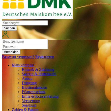
Suchen
Anmelden
Passwort vergessen?
Registrieren
Mais kompakt
Botanik & Züchtung
Saatgut & Sortenwahl
Anbau
Düngung
Biostimulanzien
Pflanzenschutz
Ernte & Konservierung
Verwertung
Sorghum
Zahlen & Fakten