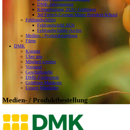
DMK-Jahrestagung
Körnermaistag 2026 | Göttingen
3rd French-German Maize Breeders School
Feldrandschilder
Feldrandschild 2026
Feldrandschilder-Archiv
Medien- / Produktbestellung
Filme
DMK
Kontakt
Über uns
Mitglied werden
Vorstand
Geschäftsstelle
DMK-Förderpreis
Goldenes Maiskorn
Unsere Mitglieder
Medien- / Produktbestellung