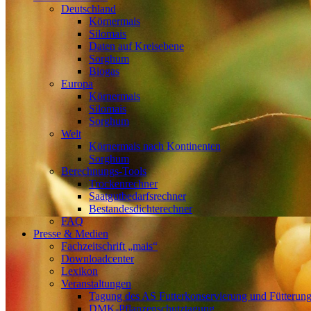
Deutschland
Körnermais
Silomais
Daten auf Kreisebene
Sorghum
Biogas
Europa
Körnermais
Silomais
Sorghum
Welt
Körnermais nach Kontinenten
Sorghum
Berechnungs-Tools
Trockenrechner
Saatgutbedarfsrechner
Bestandesdichterechner
FAQ
Presse & Medien
Fachzeitschrift „mais“
Downloadcenter
Lexikon
Veranstaltungen
Tagung des AS Futterkonservierung und Fütterun
DMK-Pflanzenschutztagung