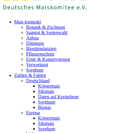
Mais kompakt
Botanik & Züchtung
Saatgut & Sortenwahl
Anbau
Düngung
Biostimulanzien
Pflanzenschutz
Ernte & Konservierung
Verwertung
Sorghum
Zahlen & Fakten
Deutschland
Körnermais
Silomais
Daten auf Kreisebene
Sorghum
Biogas
Europa
Körnermais
Silomais
Sorghum