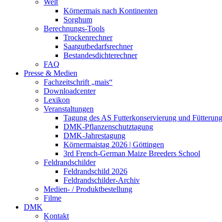
Welt
Körnermais nach Kontinenten
Sorghum
Berechnungs-Tools
Trockenrechner
Saatgutbedarfsrechner
Bestandesdichterechner
FAQ
Presse & Medien
Fachzeitschrift „mais“
Downloadcenter
Lexikon
Veranstaltungen
Tagung des AS Futterkonservierung und Fütterun
DMK-Pflanzenschutztagung
DMK-Jahrestagung
Körnermaistag 2026 | Göttingen
3rd French-German Maize Breeders School
Feldrandschilder
Feldrandschild 2026
Feldrandschilder-Archiv
Medien- / Produktbestellung
Filme
DMK
Kontakt