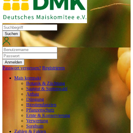
Suchen
Anmelden
Passwort vergessen?
Registrieren
Mais kompakt
Botanik & Züchtung
Saatgut & Sortenwahl
Anbau
Düngung
Biostimulanzien
Pflanzenschutz
Ernte & Konservierung
Verwertung
Sorghum
Zahlen & Fakten