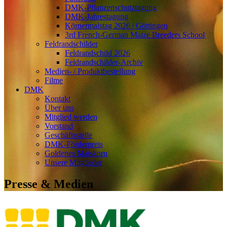
DMK-Pflanzenschutztagung
DMK-Jahrestagung
Körnermaistag 2026 | Göttingen
3rd French-German Maize Breeders School
Feldrandschilder
Feldrandschild 2026
Feldrandschilder-Archiv
Medien- / Produktbestellung
Filme
DMK
Kontakt
Über uns
Mitglied werden
Vorstand
Geschäftsstelle
DMK-Förderpreis
Goldenes Maiskorn
Unsere Mitglieder
Presse & Medien