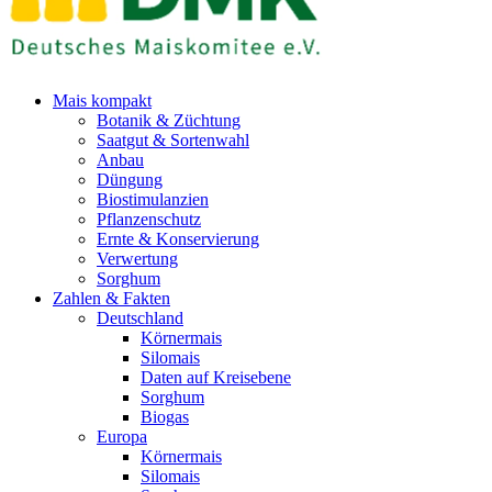
Mais kompakt
Botanik & Züchtung
Saatgut & Sortenwahl
Anbau
Düngung
Biostimulanzien
Pflanzenschutz
Ernte & Konservierung
Verwertung
Sorghum
Zahlen & Fakten
Deutschland
Körnermais
Silomais
Daten auf Kreisebene
Sorghum
Biogas
Europa
Körnermais
Silomais