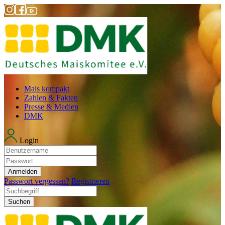
Mais kompakt
Zahlen & Fakten
Presse & Medien
DMK
Login
Anmelden
Passwort vergessen?
Registrieren
Suchen