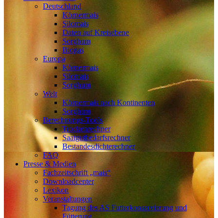
Deutschland
Körnermais
Silomais
Daten auf Kreisebene
Sorghum
Biogas
Europa
Körnermais
Silomais
Sorghum
Welt
Körnermais nach Kontinenten
Sorghum
Berechnungs-Tools
Trockenrechner
Saatgutbedarfsrechner
Bestandesdichterechner
FAQ
Presse & Medien
Fachzeitschrift „mais“
Downloadcenter
Lexikon
Veranstaltungen
Tagung des AS Futterkonservierung und
Fütterung