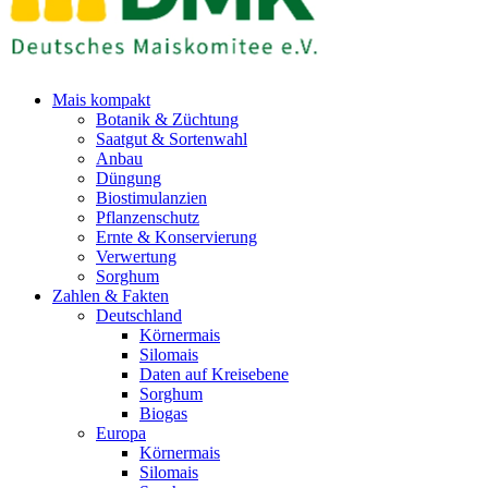
Mais kompakt
Botanik & Züchtung
Saatgut & Sortenwahl
Anbau
Düngung
Biostimulanzien
Pflanzenschutz
Ernte & Konservierung
Verwertung
Sorghum
Zahlen & Fakten
Deutschland
Körnermais
Silomais
Daten auf Kreisebene
Sorghum
Biogas
Europa
Körnermais
Silomais