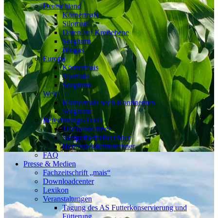
Deutschland
Körnermais
Silomais
Daten auf Kreisebene
Sorghum
Biogas
Europa
Körnermais
Silomais
Sorghum
Welt
Körnermais nach Kontinenten
Sorghum
Berechnungs-Tools
Trockenrechner
Saatgutbedarfsrechner
Bestandesdichterechner
FAQ
Presse & Medien
Fachzeitschrift „mais“
Downloadcenter
Lexikon
Veranstaltungen
Tagung des AS Futterkonservierung und
Fütterung