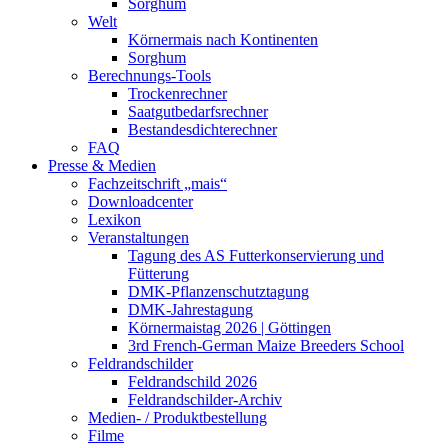
Sorghum
Welt
Körnermais nach Kontinenten
Sorghum
Berechnungs-Tools
Trockenrechner
Saatgutbedarfsrechner
Bestandesdichterechner
FAQ
Presse & Medien
Fachzeitschrift „mais“
Downloadcenter
Lexikon
Veranstaltungen
Tagung des AS Futterkonservierung und
Fütterung
DMK-Pflanzenschutztagung
DMK-Jahrestagung
Körnermaistag 2026 | Göttingen
3rd French-German Maize Breeders School
Feldrandschilder
Feldrandschild 2026
Feldrandschilder-Archiv
Medien- / Produktbestellung
Filme