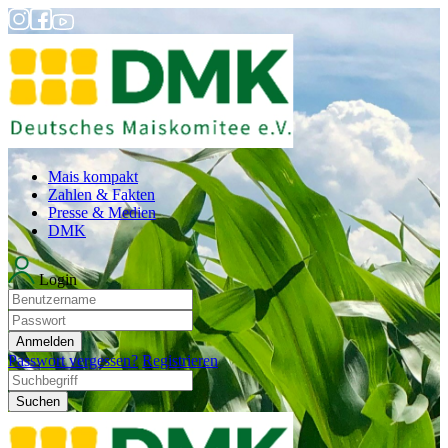
Mais kompakt
Zahlen & Fakten
Presse & Medien
DMK
Login
Anmelden
Passwort vergessen?
Registrieren
Suchen