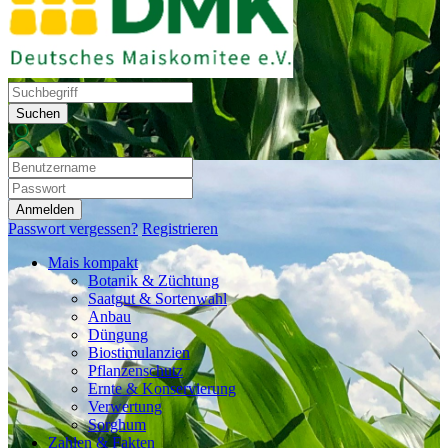
Suchen
Anmelden
Passwort vergessen?
Registrieren
Mais kompakt
Botanik & Züchtung
Saatgut & Sortenwahl
Anbau
Düngung
Biostimulanzien
Pflanzenschutz
Ernte & Konservierung
Verwertung
Sorghum
Zahlen & Fakten