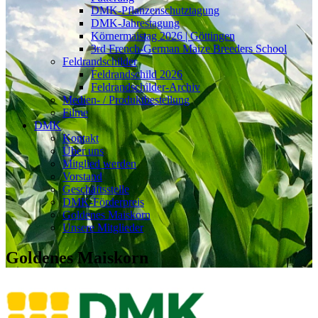
DMK-Pflanzenschutztagung
DMK-Jahrestagung
Körnermaistag 2026 | Göttingen
3rd French-German Maize Breeders School
Feldrandschilder
Feldrandschild 2026
Feldrandschilder-Archiv
Medien- / Produktbestellung
Filme
DMK
Kontakt
Über uns
Mitglied werden
Vorstand
Geschäftsstelle
DMK-Förderpreis
Goldenes Maiskorn
Unsere Mitglieder
Goldenes Maiskorn